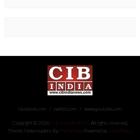
facebook.com
twitter.com
www.youtube.com
Copyright © 2026
CIB INDIA NEWS.
All rights reserved.
Theme: Newsreaders By
Themeinwp.
Powered by
WordPress.