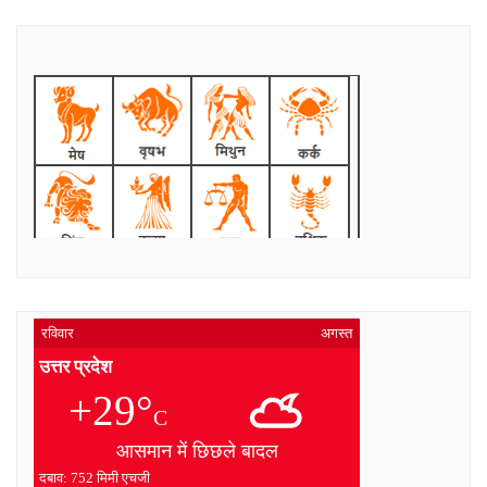
रविवार
अगस्त
उत्तर प्रदेश
+29°
C
आसमान में छिछले बादल
दबाव: 752 मिमी एचजी