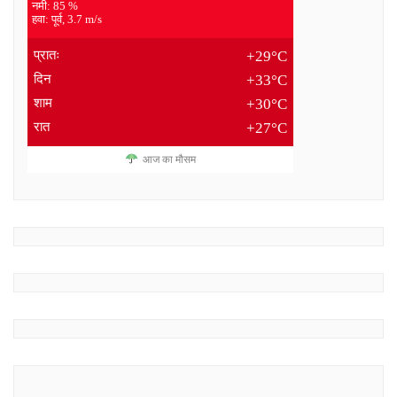
नमी: 85 %
हवा: पूर्व, 3.7 m/s
प्रातः
+29°C
दिन
+33°C
शाम
+30°C
रात
+27°C
आज का मौसम