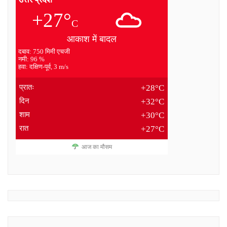
+27°
C
आकाश में बादल
दबाव: 750 मिमी एचजी
नमी: 96 %
हवा: दक्षिण-पूर्व, 3 m/s
प्रातः
+28°C
दिन
+32°C
शाम
+30°C
रात
+27°C
आज का मौसम