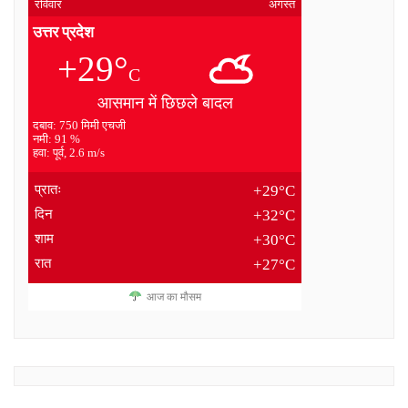
रविवार
अगस्त
उत्तर प्रदेश
+29°
C
आसमान में छिछले बादल
दबाव: 750 मिमी एचजी
नमी: 91 %
हवा: पूर्व, 2.6 m/s
प्रातः
+29°C
दिन
+32°C
शाम
+30°C
रात
+27°C
आज का मौसम