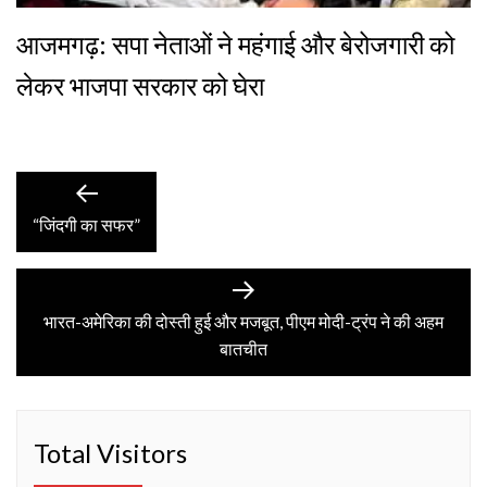
आजमगढ़: सपा नेताओं ने महंगाई और बेरोजगारी को
लेकर भाजपा सरकार को घेरा
Post
Previous
post:
“जिंदगी का सफर”
navigation
Next
post:
भारत-अमेरिका की दोस्ती हुई और मजबूत, पीएम मोदी-ट्रंप ने की अहम
बातचीत
Total Visitors