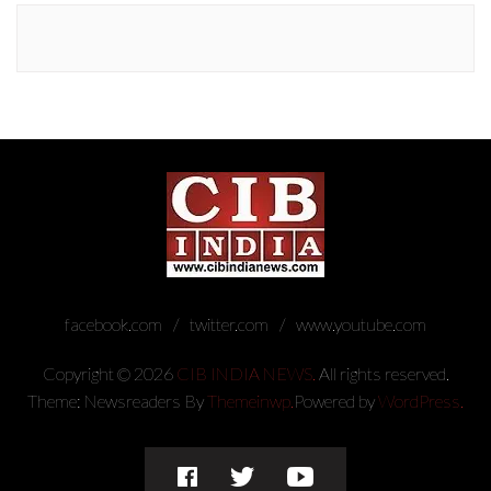
facebook.com
twitter.com
www.youtube.com
Copyright © 2026
CIB INDIA NEWS.
All rights reserved.
Theme: Newsreaders By
Themeinwp.
Powered by
WordPress.
facebook.com
twitter.com
www.youtube.com