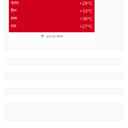
प्रातः
+29°C
दिन
+33°C
शाम
+30°C
रात
+27°C
आज का मौसम