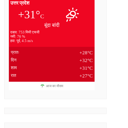
उत्तर प्रदेश
+31°
C
बूंदा बांदी
दबाव: 753 मिमी एचजी
नमी: 76 %
हवा: पूर्व, 4.5 m/s
प्रातः
+28°C
दिन
+32°C
शाम
+31°C
रात
+27°C
आज का मौसम