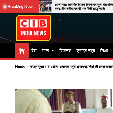
Skip
आजमगढ़: कारगिल विजय दिवस पर गूंजा देशभक्ति का
45
Breaking News
स्वर, वीर शहीदों को दी भावभीनी श्रद्धांजलि
दी
to
the
content
CIB INDIA NEWS
Latest News in Azamgarh
देश
राज्य
बिज़नेस
क्राइम न्यूज़
शिक्षा
Home
मण्डलायुक्त व डीआईजी अचानक पहुंचे आजमगढ़ जिले की तहसील 