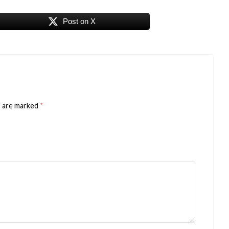
Post on X
s are marked
*