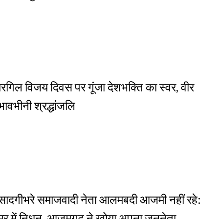
गिल विजय दिवस पर गूंजा देशभक्ति का स्वर, वीर
भावभीनी श्रद्धांजलि
 सादगीभरे समाजवादी नेता आलमबदी आजमी नहीं रहे:
म्र में निधन, आजमगढ़ ने खोया अपना जननेता….