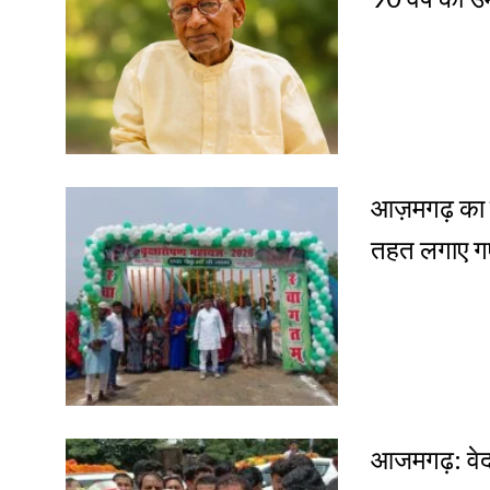
आज़मगढ़ का मुं
तहत लगाए ग
आजमगढ़: वेदां