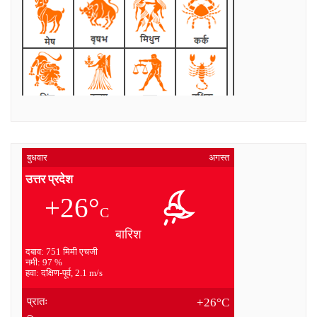
बुधवार
अगस्त
उत्तर प्रदेश
+26°
C
बारिश
दबाव: 751 मिमी एचजी
नमी: 97 %
हवा: दक्षिण-पूर्व, 2.1 m/s
प्रातः
+26°C