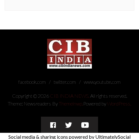
facebook.com
twitter.com
www.youtube.com
Copyright © 2026
CIB INDIA NEWS.
All rights reserved.
Theme: Newsreaders By
Themeinwp.
Powered by
WordPress.
facebook.com
twitter.com
www.youtube.com
Social media & sharing icons powered by
UltimatelySocial