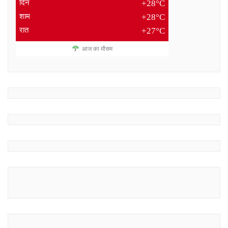
दिन
+28°C
शाम
+28°C
रात
+27°C
आज का मौसम