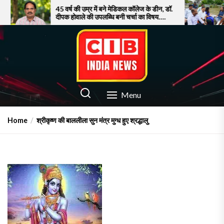
Skip
45 वर्ष की उम्र में बने मेडिकल कॉलेज के डीन, डॉ.
सूरत में बाढ़ से
दीपक होवाले की उपलब्धि बनी चर्चा का विषय….
पर फूटा गुस्सा!
to
the
content
CIB INDIA NEWS
Latest News in Azamgarh
Menu
Home
श्रीकृष्ण की बाललीला सुन मंत्र मुग्ध हुए श्रद्धालु