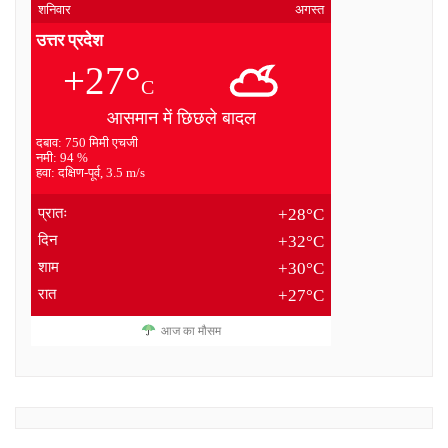
शनिवार
अगस्त
उत्तर प्रदेश
+27°
C
आसमान में छिछले बादल
दबाव: 750 मिमी एचजी
नमी: 94 %
हवा: दक्षिण-पूर्व, 3.5 m/s
प्रातः
+28°C
दिन
+32°C
शाम
+30°C
रात
+27°C
आज का मौसम