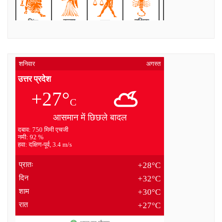
शनिवार
अगस्त
उत्तर प्रदेश
+27°
C
आसमान में छिछले बादल
दबाव: 750 मिमी एचजी
नमी: 92 %
हवा: दक्षिण-पूर्व, 3.4 m/s
प्रातः
+28°C
दिन
+32°C
शाम
+30°C
रात
+27°C