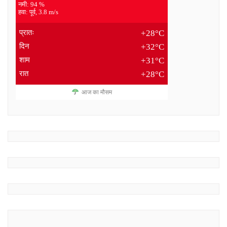
नमी: 94 %
हवा: पूर्व, 3.8 m/s
प्रातः
+28°C
दिन
+32°C
शाम
+31°C
रात
+28°C
आज का मौसम