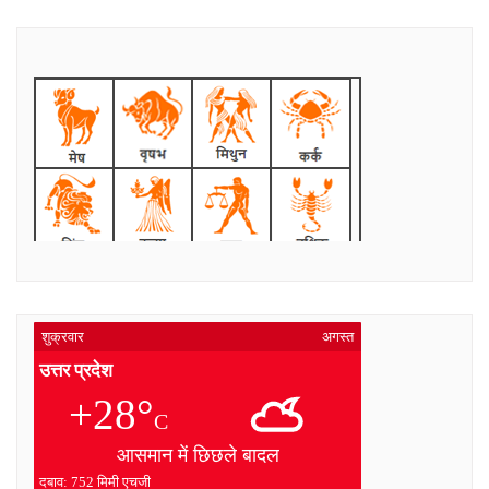
शुक्रवार
अगस्त
उत्तर प्रदेश
+28°
C
आसमान में छिछले बादल
दबाव: 752 मिमी एचजी