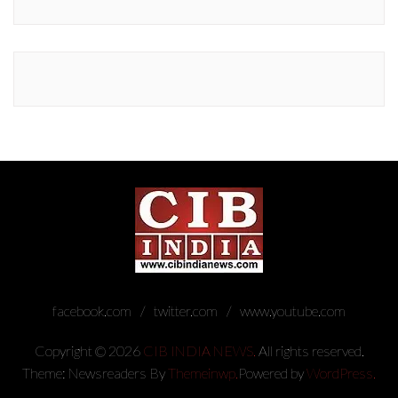
facebook.com
twitter.com
www.youtube.com
Copyright © 2026
CIB INDIA NEWS.
All rights reserved.
Theme: Newsreaders By
Themeinwp.
Powered by
WordPress.