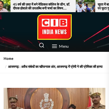
Skip
 की उम्र में बने मेडिकल कॉलेज के डीन, डॉ.
सूरत में बाढ़ से बेहाल जनता
ोवाले की उपलब्धि बनी चर्चा का विषय….
पर फूटा गुस्सा!
to
the
content
CIB INDIA NEWS
Latest News in Azamgarh
Menu
Home
आजमगढ़ : अवैध संबंधों का खौफनाक अंत, आजमगढ़ में प्रेमी ने की प्रेमिका की हत्या