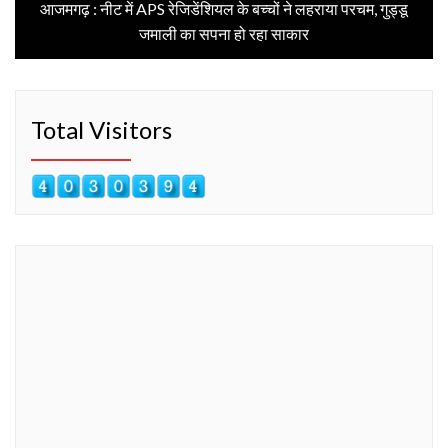
post:
आजमगढ़ : नीट में APS रेजिडेंशियल के बच्चों ने लहराया परचम, गुड्डू
जमाली का सपना हो रहा साकार
Total Visitors