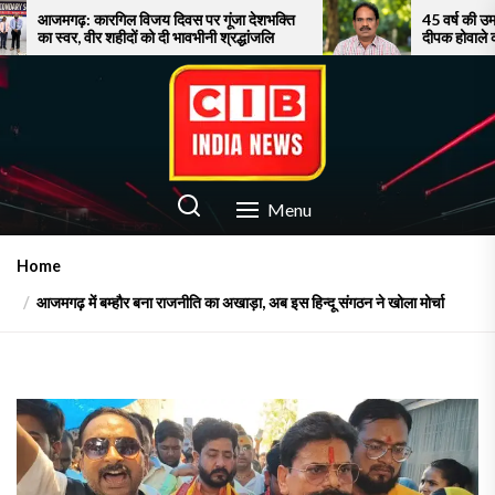
Skip
िल विजय दिवस पर गूंजा देशभक्ति
45 वर्ष की उम्र में बने मेडिकल कॉल
हीदों को दी भावभीनी श्रद्धांजलि
दीपक होवाले की उपलब्धि बनी चर्चा
to
the
content
CIB INDIA NEWS
Latest News in Azamgarh
Menu
Home
आजमगढ़ में बम्हौर बना राजनीति का अखाड़ा, अब इस हिन्दू संगठन ने खोला मोर्चा