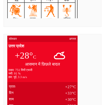
सोमवार
अगस्त
उत्तर प्रदेश
+28°
C
आसमान में छिछले बादल
दबाव: 751 मिमी एचजी
नमी: 91 %
हवा: पूर्व, 3.3 m/s
प्रातः
+27°C
दिन
+33°C
शाम
+30°C