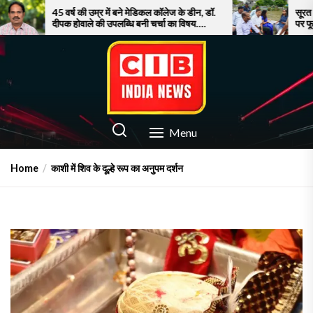
Skip
 उम्र में बने मेडिकल कॉलेज के डीन, डॉ.
सूरत में बाढ़ से बेहाल जनता, ना
े की उपलब्धि बनी चर्चा का विषय….
पर फूटा गुस्सा!
to
the
content
CIB INDIA NEWS
Latest News in Azamgarh
Menu
Home
काशी में शिव के दूल्हे रूप का अनुपम दर्शन