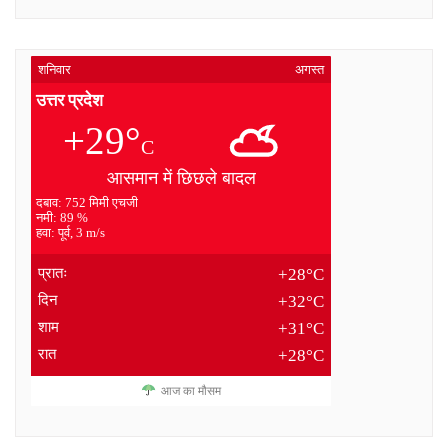
शनिवार
अगस्त
उत्तर प्रदेश
+29°
C
आसमान में छिछले बादल
दबाव: 752 मिमी एचजी
नमी: 89 %
हवा: पूर्व, 3 m/s
प्रातः
+28°C
दिन
+32°C
शाम
+31°C
रात
+28°C
आज का मौसम