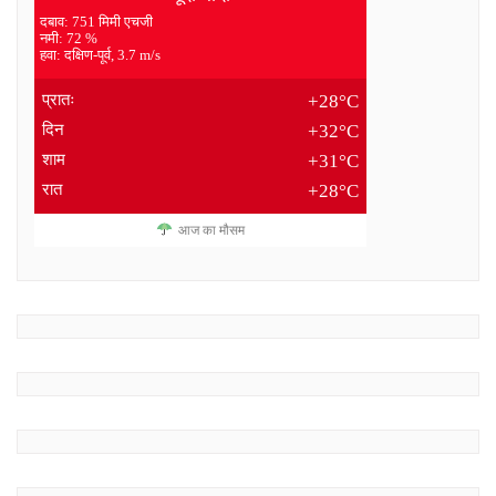
दबाव: 751 मिमी एचजी
नमी: 72 %
हवा: दक्षिण-पूर्व, 3.7 m/s
प्रातः
+28°C
दिन
+32°C
शाम
+31°C
रात
+28°C
आज का मौसम