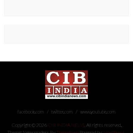
facebook.com
twitter.com
www.youtube.com
Copyright © 2026
CIB INDIA NEWS.
All rights reserved.
Theme: Newsreaders By
Themeinwp.
Powered by
WordPress.