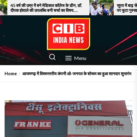
Skip
म्र में बने मेडिकल कॉलेज के डीन, डॉ.
सूरत में बाढ़ से बेहाल जनता, नाव
 की उपलब्धि बनी चर्चा का विषय….
पर फूटा गुस्सा!
to
the
content
CIB INDIA NEWS
Latest News in Azamgarh
Menu
Home
आजमगढ़ में विश्वस्तरीय कंपनी ओ-जनरल के शोरूम का हुआ शानदार शुभारंभ