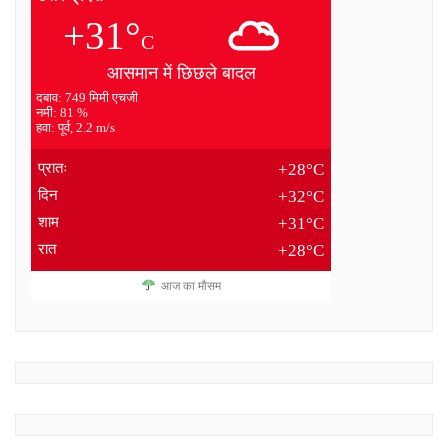
+31°
C
आसमान में छिछले बादल
दबाव: 749 मिमी एचजी
नमी: 81 %
हवा: पूर्व, 2.2 m/s
प्रातः
+28°C
दिन
+32°C
शाम
+31°C
रात
+28°C
आज का मौसम