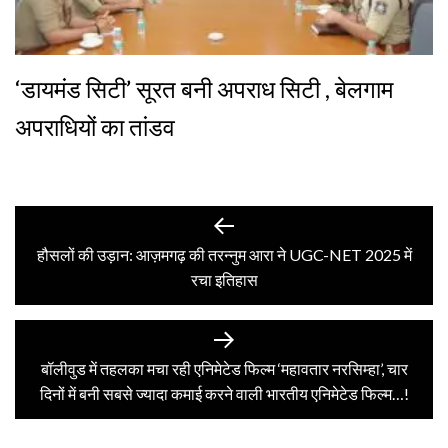
‘डायमंड सिटी’ सूरत बनी अपराध सिटी , बेलगाम
अपराधियों का तांडव
Post
Previous
post:
हौसलों की उड़ान: आज़मगढ़ की तरन्नुम आरा ने UGC-NET 2025 में
navigation
रचा इतिहास
Next
post:
बॉलीवुड में तहलका मचा रही एनिमेटेड फिल्म ‘महावतार नरसिम्हा’, चार
दिनों में बनी सबसे ज्यादा कमाई करने वाली भारतीय एनिमेटेड फिल्म…!