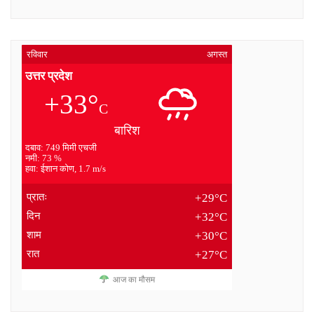
रविवार
अगस्त
उत्तर प्रदेश
+33°
C
बारिश
दबाव: 749 मिमी एचजी
नमी: 73 %
हवा: ईशान कोण, 1.7 m/s
प्रातः
+29°C
दिन
+32°C
शाम
+30°C
रात
+27°C
आज का मौसम