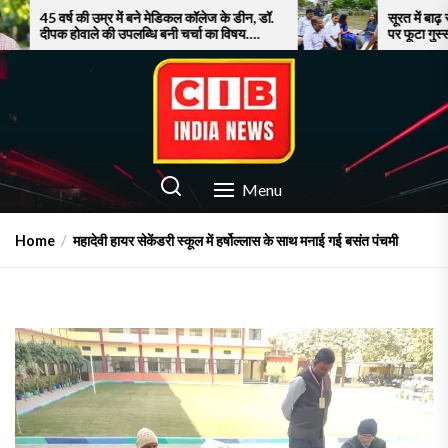
Skip
में बने मेडिकल कॉलेज के डीन, डॉ.
सूरत में बाढ़ से बेहाल जनता, नाव पर घ
उपलब्धि बनी चर्चा का विषय….
पर फूटा गुस्सा!
to
the
content
CIB INDIA NEWS
Latest News in Azamgarh
Menu
Home
महादेवी हायर सेकेंडरी स्कूल में हर्षोल्लास के साथ मनाई गई बसंत पंचमी