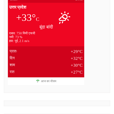
उत्तर प्रदेश
+33°
C
बूंदा बांदी
दबाव: 750 मिमी एचजी
नमी: 73 %
हवा: पूर्व, 2.1 m/s
प्रातः
+29°C
दिन
+32°C
शाम
+30°C
रात
+27°C
आज का मौसम