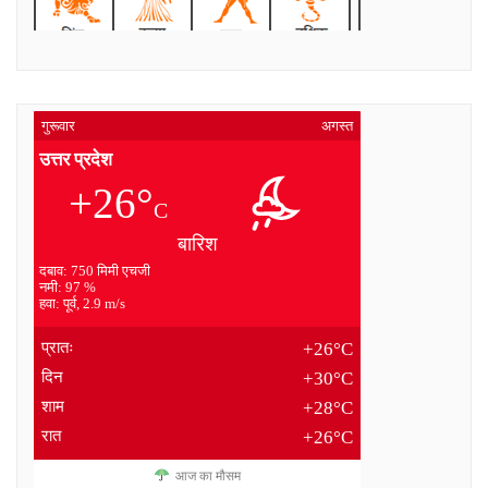
गुरूवार
अगस्त
उत्तर प्रदेश
+26°
C
बारिश
दबाव: 750 मिमी एचजी
नमी: 97 %
हवा: पूर्व, 2.9 m/s
प्रातः
+26°C
दिन
+30°C
शाम
+28°C
रात
+26°C
आज का मौसम