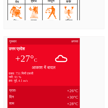
गुरूवार
अगस्त
उत्तर प्रदेश
+27°
C
आकाश में बादल
दबाव: 751 मिमी एचजी
नमी: 91 %
हवा: पूर्व, 4.1 m/s
प्रातः
+26°C
दिन
+30°C
शाम
+28°C