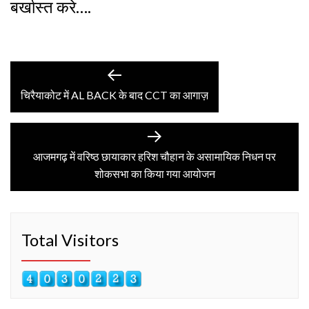
बर्खास्त करे….
Post
Previous
post:
चिरैयाकोट में AL BACK के बाद CCT का आगाज़
navigation
Next
post:
आजमगढ़ में वरिष्ठ छायाकार हरिश चौहान के असामायिक निधन पर
शोकसभा का किया गया आयोजन
Total Visitors