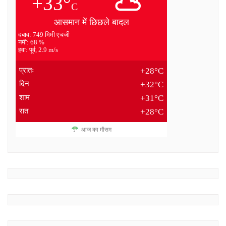
+33°
C
आसमान में छिछले बादल
दबाव: 749 मिमी एचजी
नमी: 68 %
हवा: पूर्व, 2.9 m/s
प्रातः
+28°C
दिन
+32°C
शाम
+31°C
रात
+28°C
आज का मौसम