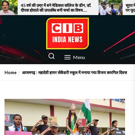
Skip
्ष की उम्र में बने मेडिकल कॉलेज के डीन, डॉ.
सूरत में बाढ़ से बेहाल जनत
होवाले की उपलब्धि बनी चर्चा का विषय….
पर फूटा गुस्सा!
to
the
content
CIB INDIA NEWS
Latest News in Azamgarh
Menu
Home
आजमगढ़ : महादेवी हायर सेकेंडरी स्कूल में मनाया गया विजय कारगिल दिवस