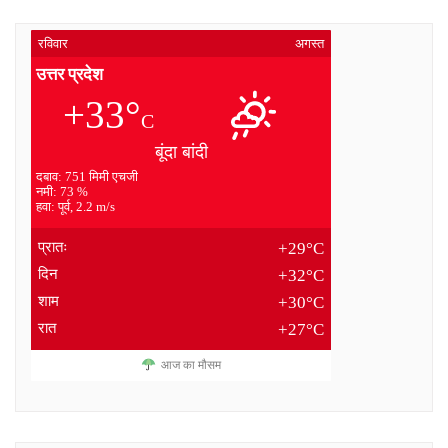
रविवार
अगस्त
उत्तर प्रदेश
+33°
C
बूंदा बांदी
दबाव: 751 मिमी एचजी
नमी: 73 %
हवा: पूर्व, 2.2 m/s
प्रातः
+29°C
दिन
+32°C
शाम
+30°C
रात
+27°C
आज का मौसम