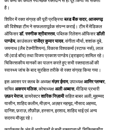
की कमी को केवल स्वैच्छिक रक्तदान से ही दूर किया जा सकता
है।
शिविर में रक्त संग्रह की पूरी प्रक्रिया
ब्लड बैंक सदर, आजमगढ़
की विशेषज्ञ टीम ने सफलतापूर्वक संपन्न कराई। टीम में मेडिकल
ऑफिसर
डॉ. रमणीक श्रीवास्तव
, पब्लिक रिलेशन ऑफिसर
डॉली
पाण्डेय
, काउंसलर
राजेंद्र कुमार यादव
, संगीता मौर्या, शशांक दुबे,
जयनाथ (लैब टेक्नीशियन), विकास विश्वकर्मा (स्टाफ नर्स), लाल
जी (वार्ड बॉय) तथा विजय प्रकाश पाण्डेय (ड्राइवर) शामिल रहे।
चिकित्सकीय मानकों का पालन करते हुए सभी रक्तदाताओं की
स्वास्थ्य जांच के बाद सुरक्षित तरीके से रक्त संग्रह किया गया।
इस अवसर पर क्लब के अध्यक्ष
मंज़र ईमाम
, उपाध्यक्ष
आमिर प्लम्बर
,
सचिव
अकरम मलिक
, कोषाध्यक्ष
अली अब्बास
, मीडिया प्रभारी
ज़फ़र मेराज
, डायरेक्टर
शारिक निज़ामी
सहित बाबर अली, मुहम्मद
यासीन, शाहिद कलीम, मीज़ान, अज़हर महमूद, नौसाद अहमद,
दानिश, फ़राज़, तौफ़ीक़, हस्सान, इरशाद, शाहिद भाई एवं अन्य
सदस्य मौजूद रहे।
कार्यक्रम के अंत में आयोजकों ने सभी रक्तदाताओं, चिकित्सकीय