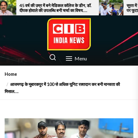
Skip
ी उम्र में बने मेडिकल कॉलेज के डीन, डॉ.
सूरत में बाढ़ से बेहाल जनता, 
ाले की उपलब्धि बनी चर्चा का विषय….
पर फूटा गुस्सा!
to
the
content
CIB INDIA NEWS
Latest News in Azamgarh
Menu
Home
आजमगढ़ के मुबारकपुर में 100 से अधिक यूनिट रक्तदान कर बनी मानवता की
मिसाल….