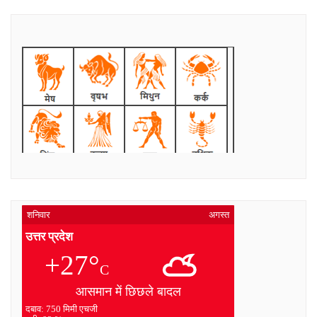
शनिवार
अगस्त
उत्तर प्रदेश
+27°
C
आसमान में छिछले बादल
दबाव: 750 मिमी एचजी