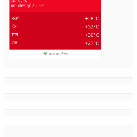
नमी: 92 %
हवा: दक्षिण-पूर्व, 3.4 m/s
प्रातः
+28°C
दिन
+32°C
शाम
+30°C
रात
+27°C
आज का मौसम