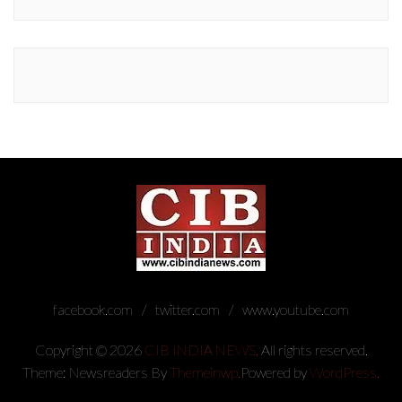
facebook.com
twitter.com
www.youtube.com
Copyright © 2026
CIB INDIA NEWS.
All rights reserved.
Theme: Newsreaders By
Themeinwp.
Powered by
WordPress.