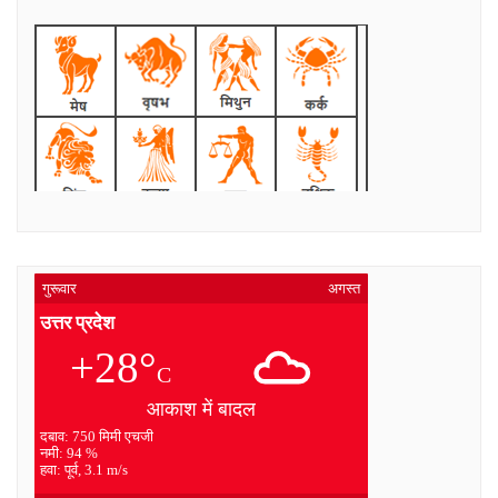
गुरूवार
अगस्त
उत्तर प्रदेश
+28°
C
आकाश में बादल
दबाव: 750 मिमी एचजी
नमी: 94 %
हवा: पूर्व, 3.1 m/s