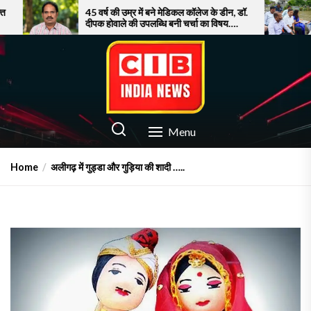
Skip
45 वर्ष की उम्र में बने मेडिकल कॉलेज के डीन, डॉ.
सूरत में बाढ़ स
दीपक होवाले की उपलब्धि बनी चर्चा का विषय….
पर फूटा गुस्सा!
to
the
content
CIB INDIA NEWS
Latest News in Azamgarh
Menu
Home
अलीगढ़ में गुड्डा और गुड़िया की शादी …..