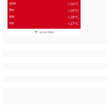
प्रातः
+26°C
दिन
+28°C
शाम
+28°C
रात
+27°C
आज का मौसम