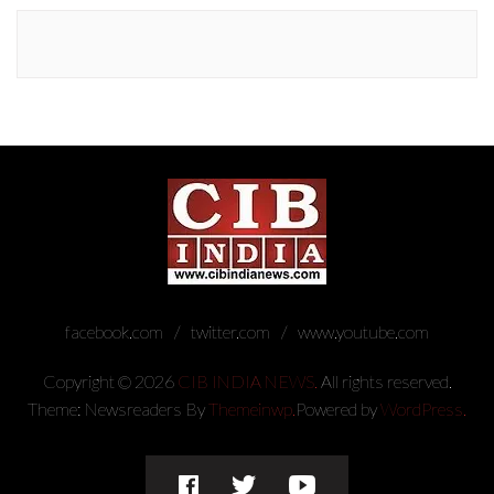
facebook.com
twitter.com
www.youtube.com
Copyright © 2026
CIB INDIA NEWS.
All rights reserved.
Theme: Newsreaders By
Themeinwp.
Powered by
WordPress.
facebook.com
twitter.com
www.youtube.com