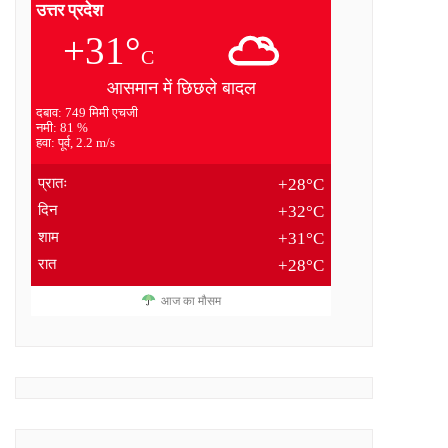
उत्तर प्रदेश
+31°
C
आसमान में छिछले बादल
दबाव: 749 मिमी एचजी
नमी: 81 %
हवा: पूर्व, 2.2 m/s
प्रातः
+28°C
दिन
+32°C
शाम
+31°C
रात
+28°C
आज का मौसम