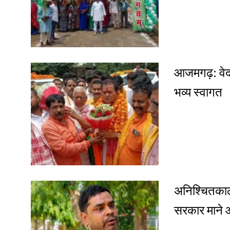
आजमगढ़: वेदां
भव्य स्वागत
अनिश्चितकाली
सरकार माने और