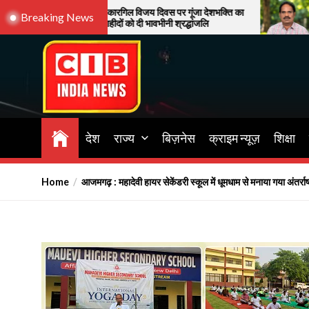
Skip
गढ़: कारगिल विजय दिवस पर गूंजा देशभक्ति का
45 वर्ष की उम्र में 
Breaking News
र, वीर शहीदों को दी भावभीनी श्रद्धांजलि
दीपक होवाले की उपलब
to
the
content
CIB INDIA NEWS
Latest News in Azamgarh
देश
राज्य
बिज़नेस
क्राइम न्यूज़
शिक्षा
Home
आजमगढ़ : महादेवी हायर सेकेंडरी स्कूल में धूमधाम से मनाया गया अंतर्रा