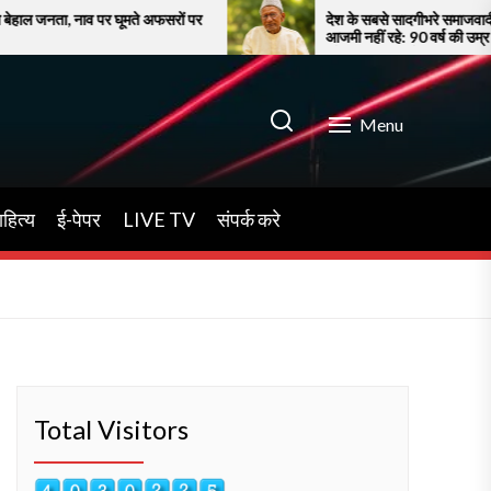
मते अफसरों पर
देश के सबसे सादगीभरे समाजवादी नेता आलमबदी
आजमी नहीं रहे: 90 वर्ष की उम्र में निधन, आजमगढ़ ने
खोया अपना जननेता….
Menu
हित्य
ई-पेपर
LIVE TV
संपर्क करे
Total Visitors